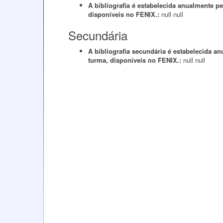
A bibliografia é estabelecida anualmente 
disponíveis no FENIX.:
null
null
Secundária
A bibliografia secundária é estabelecida 
turma, disponíveis no FENIX.:
null
null