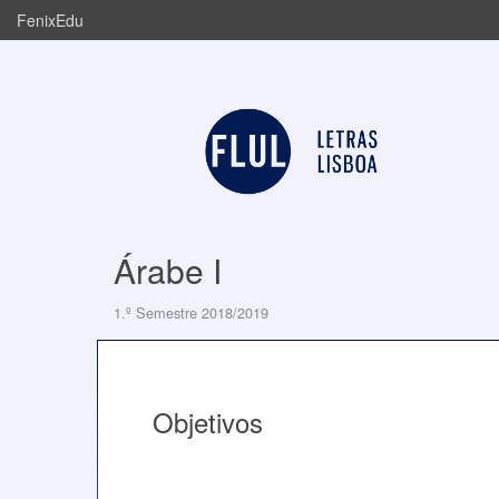
FenixEdu
Árabe I
1.º Semestre 2018/2019
Objetivos