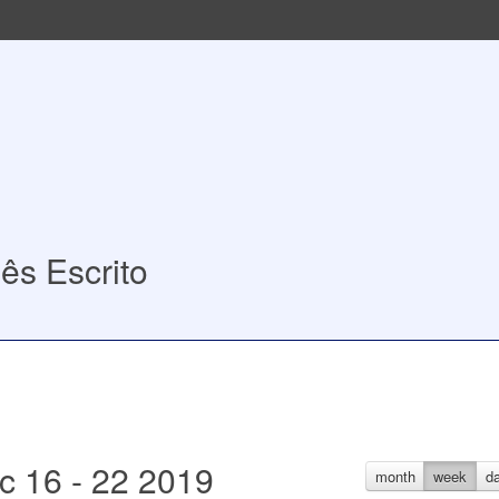
s Escrito
c 16 - 22 2019
month
week
d