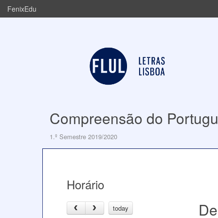
FenixEdu
Compreensão do Portuguê
1.º Semestre 2019/2020
Horário
De
today