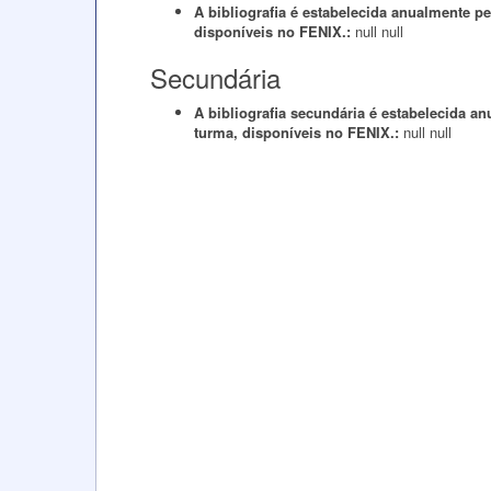
A bibliografia é estabelecida anualmente 
disponíveis no FENIX.:
null
null
Secundária
A bibliografia secundária é estabelecida 
turma, disponíveis no FENIX.:
null
null