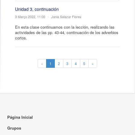
Unidad 3, continuación
3 Março 2022, 11:00
•
Jania Salazar Flores
En esta clase continuamos con la lección, realizando las
actividades de las pp. 43-44, continuación de los adverbios
cortos.
«
1
2
3
4
5
»
Página Inicial
Grupos