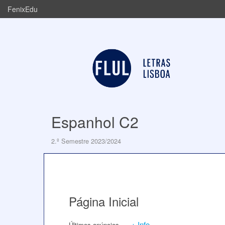
FenixEdu
Espanhol C2
2.º Semestre 2023/2024
Página Inicial
+ Info
Últimos anúncios