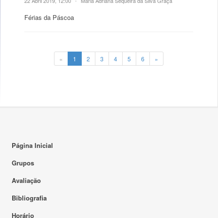
22 Abril 2019, 12:00
•
Maria Adriana Sequeira da Silva Graça
Férias da Páscoa
«
1
2
3
4
5
6
»
Página Inicial
Grupos
Avaliação
Bibliografia
Horário