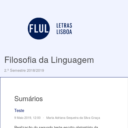
Filosofia da Linguagem
2.º Semestre 2018/2019
Sumários
Teste
9 Maio 2019, 12:00
•
Maria Adriana Sequeira da Silva Graça
Realização do segundo teste escrito obrigatório da