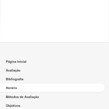
17:00
18:00
19:00
20:00
21:00
22:00
23:00
Página Inicial
Avaliação
Bibliografia
Horário
Métodos de Avaliação
Objetivos