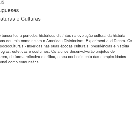
is
tugueses
aturas e Culturas
ncentes a períodos históricos distintos na evolução cultural da história
as centrais como sejam o American Divisionism, Experiment and Dream. O
cioculturais - inseridas nas suas épocas culturais, presidências e história
logias, estéticas e costumes. Os alunos desenvolverão projetos de
arem, de forma reflexiva e crítica, o seu conhecimento das complexidades
cional como comunitária.