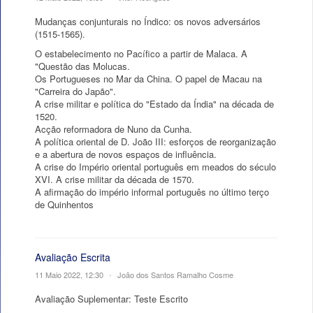
Mudanças conjunturais no Índico: os novos adversários
(1515-1565).
O estabelecimento no Pacífico a partir de Malaca. A
"Questão das Molucas.
Os Portugueses no Mar da China. O papel de Macau na
"Carreira do Japão".
A crise militar e política do "Estado da Índia" na década de
1520.
Acção reformadora de Nuno da Cunha.
A política oriental de D. João III: esforços de reorganização
e a abertura de novos espaços de influência.
A crise do Império oriental português em meados do século
XVI. A crise militar da década de 1570.
A afirmação do império informal português no último terço
de Quinhentos
Avaliação Escrita
11 Maio 2022, 12:30
•
João dos Santos Ramalho Cosme
Avaliação Suplementar: Teste Escrito