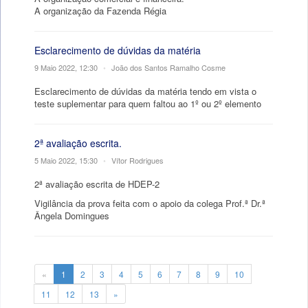
A organização da Fazenda Régia
Esclarecimento de dúvidas da matéria
9 Maio 2022, 12:30
•
João dos Santos Ramalho Cosme
Esclarecimento de dúvidas da matéria tendo em vista o
teste suplementar para quem faltou ao 1º ou 2º elemento
2ª avaliação escrita.
5 Maio 2022, 15:30
•
Vítor Rodrigues
2ª avaliação escrita de HDEP-2
Vigilância da prova feita com o apoio da colega Prof.ª Dr.ª
Ângela Domingues
«
1
2
3
4
5
6
7
8
9
10
11
12
13
»