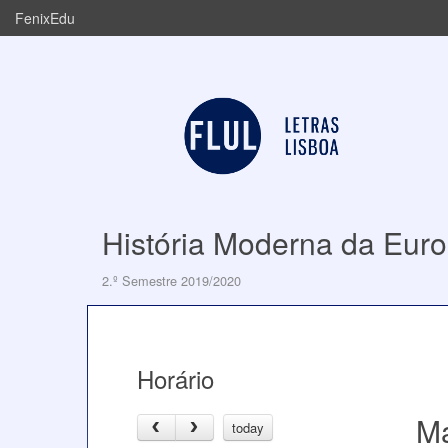
FenixEdu
História Moderna da Europ
2.º Semestre 2019/2020
Horário
Ma
today