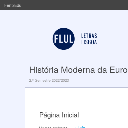
FenixEdu
História Moderna da Europ
2.º Semestre 2022/2023
Página Inicial
+ Info
Últimos anúncios