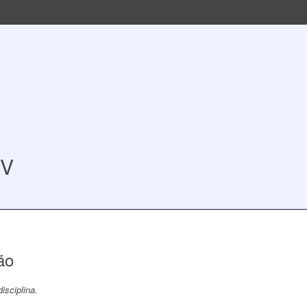
 V
ão
isciplina.