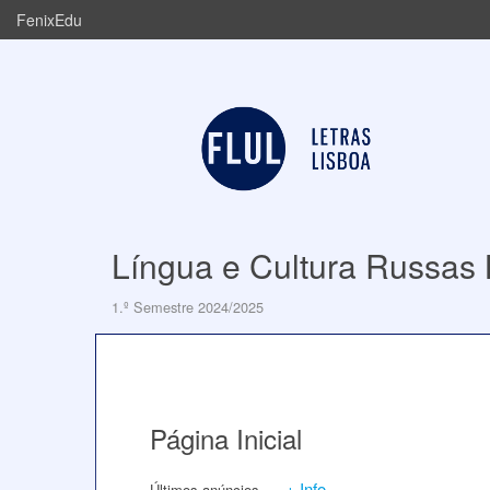
FenixEdu
Língua e Cultura Russas 
1.º Semestre 2024/2025
Página Inicial
+ Info
Últimos anúncios