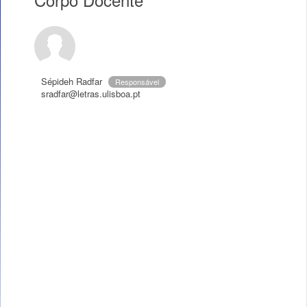
Sépideh Radfar
Responsável
sradfar@letras.ulisboa.pt