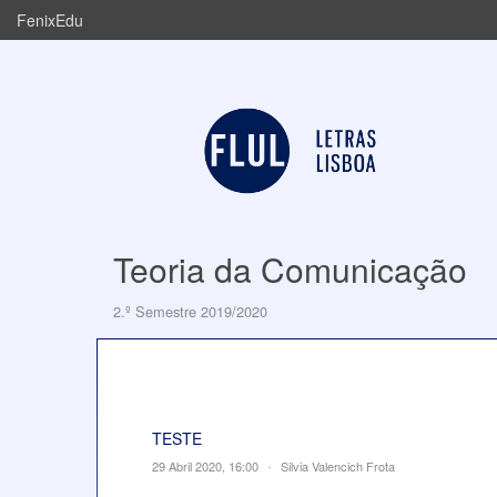
FenixEdu
Teoria da Comunicação
2.º Semestre 2019/2020
TESTE
29 Abril 2020, 16:00
•
Silvia Valencich Frota