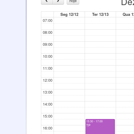
Dez
hoje
Seg 12/12
Ter 12/13
Qua 1
07:00
08:00
09:00
10:00
11:00
12:00
13:00
14:00
15:00
15:30 - 17:00
TP
16:00