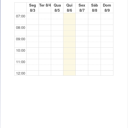
Seg
Ter 8/4
Qua
Qui
Sex
Sáb
Dom
8/3
8/5
8/6
8/7
8/8
8/9
07:00
08:00
09:00
10:00
11:00
12:00
13:00
14:00
15:00
16:00