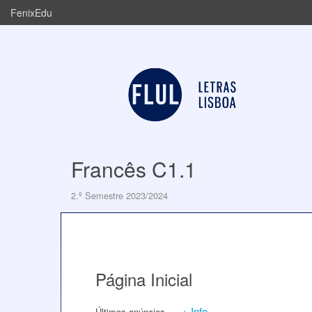
FenixEdu
Francês C1.1
2.º Semestre 2023/2024
Página Inicial
+ Info
Últimos anúncios