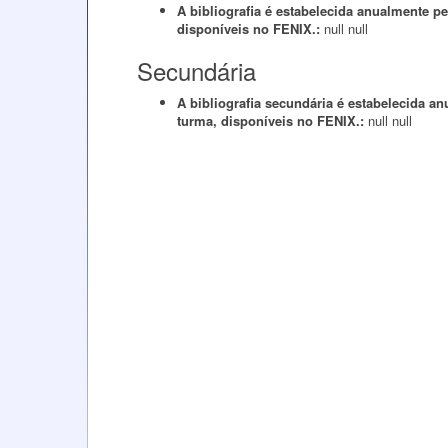
A bibliografia é estabelecida anualmente 
disponíveis no FENIX.:
null
null
Secundária
A bibliografia secundária é estabelecida 
turma, disponíveis no FENIX.:
null
null