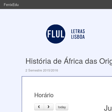
FenixEdu
História de África das Or
2 Semestre 2015/2016
Horário
Ju
today