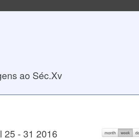
igens ao Séc.Xv
l 25 - 31 2016
month
week
d