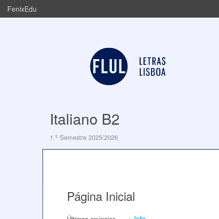
FenixEdu
Italiano B2
1.º Semestre 2025/2026
Página Inicial
+ Info
Últimos anúncios