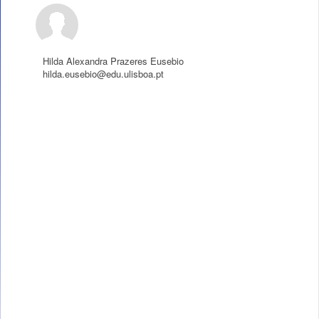
Hilda Alexandra Prazeres Eusebio
hilda.eusebio@edu.ulisboa.pt