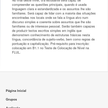
No final deste nível, o/a estudante será capaz de
compreender as questões principais, quando é usada
linguagem clara e estandardizada e os assuntos lhe são
familiares. Será capaz de lidar com a maioria das situações
encontradas nos locais onde se fala a língua alvo num
discurso simples e coerente sobre assuntos que lhe são
familiares ou de interesse pessoal. Serão também capazes
de produzir textos escritos simples em inglês que
demonstrem conhecimento de estruturas frásicas nesta
língua, concordância de sujeito-verbo, bem como regras de
pontuação e capitalização. Pré-requisito para inscrição:
colocação em B1.1 no Teste de Colocação de Nível na
FLUL.
Página Inicial
Grupos
Avaliação