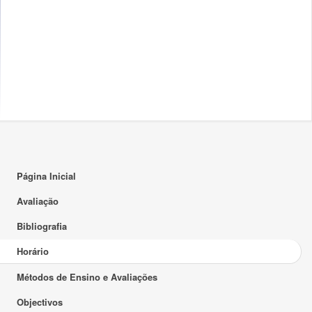
17:00
18:00
18:30 - 20:00
18:30 - 20:00
TP
TP
19:00
20:00
21:00
22:00
Página Inicial
23:00
Avaliação
Bibliografia
Horário
Métodos de Ensino e Avaliações
Objectivos