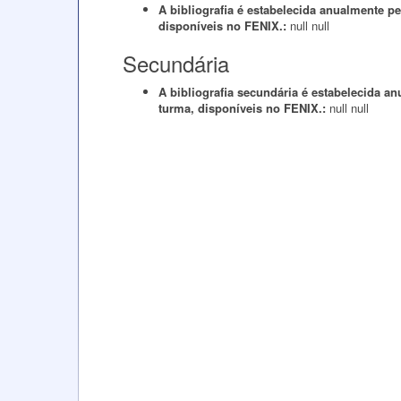
A bibliografia é estabelecida anualmente 
disponíveis no FENIX.:
null
null
Secundária
A bibliografia secundária é estabelecida 
turma, disponíveis no FENIX.:
null
null