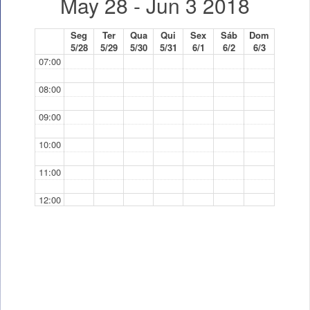
May 28 - Jun 3 2018
Seg
Ter
Qua
Qui
Sex
Sáb
Dom
5/28
5/29
5/30
5/31
6/1
6/2
6/3
07:00
08:00
09:00
10:00
11:00
12:00
13:00
14:00
14:00 - 16:00
14:00 - 16:00
TP
TP
15:00