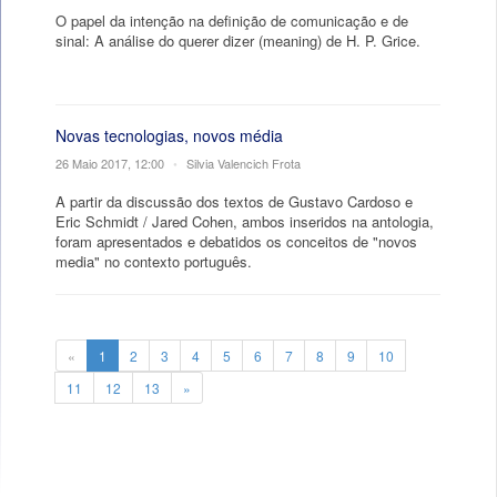
O papel da intenção na definição de comunicação e de
sinal: A análise do querer dizer (meaning) de H. P. Grice.
Novas tecnologias, novos média
26 Maio 2017, 12:00
•
Silvia Valencich Frota
A partir da discussão dos textos de Gustavo Cardoso e
Eric Schmidt / Jared Cohen, ambos inseridos na antologia,
foram apresentados e debatidos os conceitos de "novos
media" no contexto português.
«
1
2
3
4
5
6
7
8
9
10
11
12
13
»