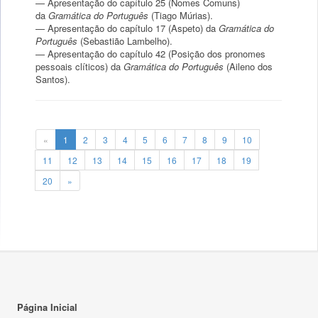
— Apresentação do capítulo 25 (Nomes Comuns)
da
Gramática do Português
(Tiago Múrias).
— Apresentação do capítulo 17 (Aspeto) da
Gramática do
Português
(Sebastião Lambelho).
— Apresentação do capítulo 42 (Posição dos pronomes
pessoais clíticos) da
Gramática do Português
(Aileno dos
Santos).
«
1
2
3
4
5
6
7
8
9
10
11
12
13
14
15
16
17
18
19
20
»
Página Inicial